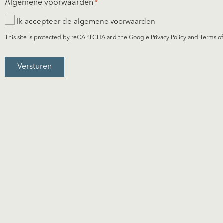
Algemene voorwaarden
*
in
Ik accepteer de
algemene voorwaarden
voor
This site is protected by reCAPTCHA and the Google
Privacy Policy
and
Terms of
onze
nieuwsbrief