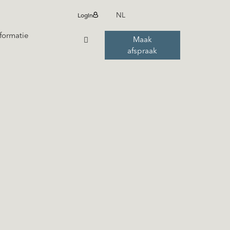
Login
NL
formatie
Maak
afspraak