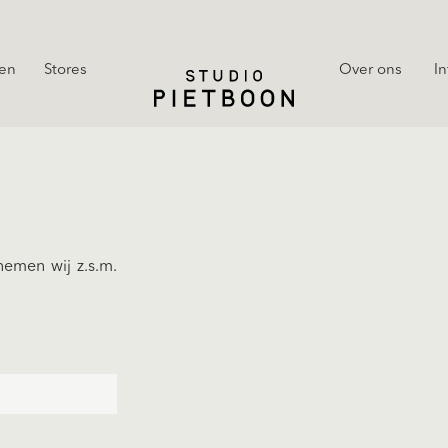
en
Stores
Over ons
In
emen wij z.s.m.