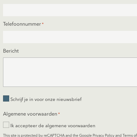
Telefoonnummer
*
Bericht
Schrijf
Schrijf je in voor onze nieuwsbrief
je
Algemene voorwaarden
*
in
Ik accepteer de
algemene voorwaarden
voor
This site is protected by reCAPTCHA and the Google
Privacy Policy
and
Terms of