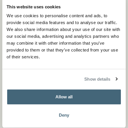
This website uses cookies
We use cookies to personalise content and ads, to
provide social media features and to analyse our traffic.
We also share information about your use of our site with
our social media, advertising and analytics partners who
may combine it with other information that you’ve
provided to them or that they’ve collected from your use
of their services.
Show details
Allow all
De smalle poten, het robuuste onderstel en de
afgeronde hoeken van het bijna zwevende tafelblad
Deny
geven de YKE zijn verfijnde en luchtige uitstraling.