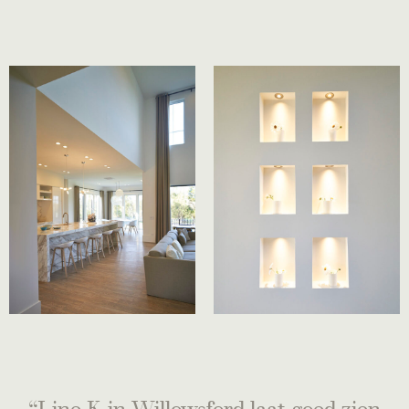
“Line K in Willowsford laat goed zien