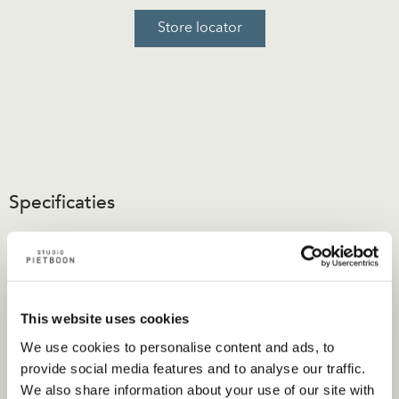
Store locator
Specificaties
Bekleding
Stof, Leer en High Performance stoffen.
This website uses cookies
Materiaal
We use cookies to personalise content and ads, to
Poedergecoat stalen frame verkrijgbaar in verschillende
provide social media features and to analyse our traffic.
We also share information about your use of our site with
kleuren. Zitkussens van koudschuim met een toplaag