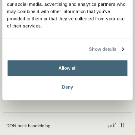
our social media, advertising and analytics partners who
van traagschuim bedekt met polyester vezels.
may combine it with other information that you’ve
Rugkussens van koudschuim met een toplaag van
provided to them or that they’ve collected from your use
ganzendons en polyestervezels. Stoffen hoezen zijn
of their services.
afneembaar, lederen hoezen zitten vast.
Show details
Kleuren
Allow all
Bronze
Anthracite
Deny
Gunmetal
DON bank handleiding
pdf