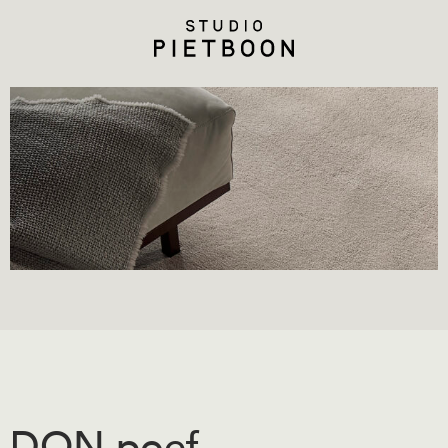
DON poef