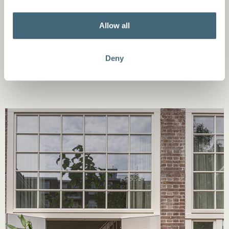
de monumentale kleurvoorschriften. Robuuste
Allow all
materialen, zoals industriële vloeren en zichtbare
betonnen elementen, versterken de oorspronkelijke
structuur.
Deny