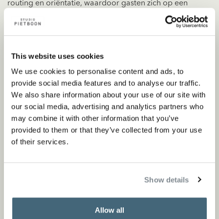
routing en oriëntatie, waardoor gasten zich op een
vanzelfsprekende manier bewegen tussen privé en
gedeelde ruimtes. De integratie van het landschap en
de dialoog tussen binnen en buiten versterken de
This website uses cookies
relatie van het resort met zijn omgeving.
We use cookies to personalise content and ads, to
provide social media features and to analyse our traffic.
Elk aspect van het ontwerp, van architectonische
We also share information about your use of our site with
gebaren tot interieurindelingen en het materiaalpalet,
our social media, advertising and analytics partners who
is gevormd vanuit een heldere intentie: ruimtes
may combine it with other information that you’ve
provided to them or that they’ve collected from your use
creëren die rustig, elegant en tijdloos aanvoelen, zodat
of their services.
de omringende natuurlijke schoonheid centraal blijft
staan. Voor Rosewood Ranfaru vertaalt Studio Piet
Boon de geest van de Malediven naar een verfijnde
Show details
architectonische en interieurervaring, waarin luxe tot
uitdrukking komt in terughoudendheid, detaillering en
Allow all