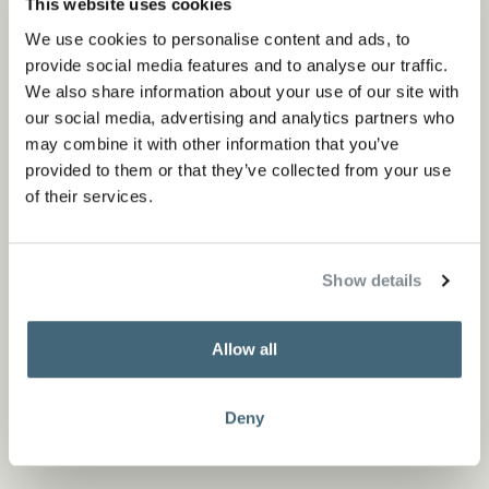
This website uses cookies
Archiproducts, ‘s werelds grootste informatieve en
We use cookies to personalise content and ads, to
inspirerende bron voor architectuur en design. Uit 750
provide social media features and to analyse our traffic.
kandidaten en 14 categorieën is de DISC gekozen als
We also share information about your use of our site with
our social media, advertising and analytics partners who
winnaar van de categorie Outdoor.
may combine it with other information that you’ve
provided to them or that they’ve collected from your use
of their services.
Show details
Allow all
Interesse in dit product?
Deny
Flagship store