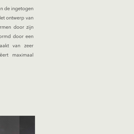
an de ingetogen
 Het ontwerp van
armen door zijn
evormd door een
aakt van zeer
eëert maximaal