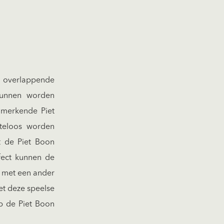
overlappende
kunnen worden
nmerkende Piet
iteloos worden
t de Piet Boon
fect kunnen de
d met een ander
et deze speelse
op de Piet Boon