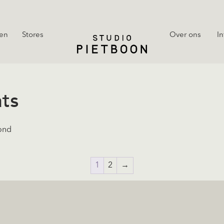
en
Stores
Over ons
In
ats
oond
1
2
→