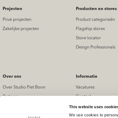
Projecten
Producten en stores
Privé projecten
Product categorieën
Zakelijke projecten
Flagship stores
Store locator
Design Professionals
Over ons
Informatie
Over Studio Piet Boon
Vacatures
Partners
Contact
Nieuws
Pers en media
This website uses cookie
We use cookies to personal