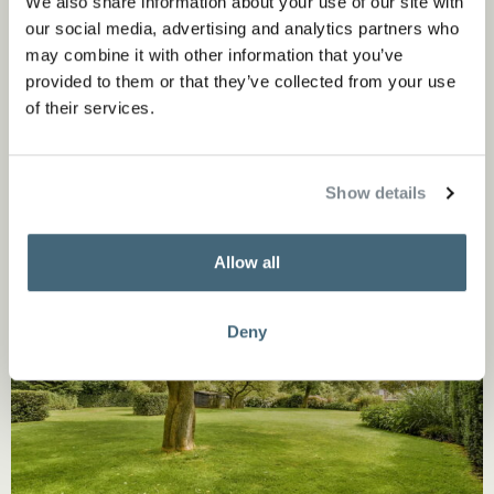
We also share information about your use of our site with
balans houden. Zo krijgt de villa een eigentijdse uitstraling
our social media, advertising and analytics partners who
die past bij de omgeving en tegelijk licht en transparant
may combine it with other information that you’ve
provided to them or that they’ve collected from your use
aanvoelt.
of their services.
Show details
Allow all
Deny