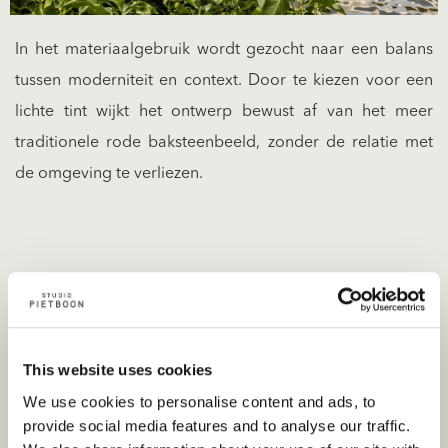
In het materiaalgebruik wordt gezocht naar een balans
tussen moderniteit en context. Door te kiezen voor een
lichte tint wijkt het ontwerp bewust af van het meer
traditionele rode baksteenbeeld, zonder de relatie met
de omgeving te verliezen.
De entree is uitgevoerd in hout en ligt iets terug ten
opzichte van de gevel. Het overstek en de verfijnde
This website uses cookies
detaillering zorgen voor een warm en uitnodigend
We use cookies to personalise content and ads, to
karakter. Samen met de grote glasvlakken ontstaat een
provide social media features and to analyse our traffic.
open karakter waarin robuustheid en verfijning elkaar in