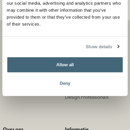
our social media, advertising and analytics partners who
betaalbaar alternatief voor sierpleister.
may combine it with other information that you’ve
provided to them or that they’ve collected from your use
of their services.
Show details
Projecten
Producten en stores
Allow all
Privé projecten
Product categorieën
Zakelijke projecten
Flagship stores
Deny
Store locator
Design Professionals
Over ons
Informatie