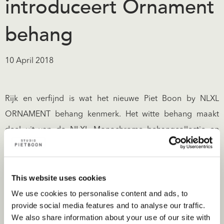
introduceert Ornament
behang
10 April 2018
Rijk en verfijnd is wat het nieuwe Piet Boon by NLXL
ORNAMENT behang kenmerk. Het witte behang maakt
deel uit van de NLXL Monochrome behangcollectie en
heeft het kenmerkende Studio Piet Boon patroon. De
elegante vorm van het ORNAMENT patroon stelt mensen
in staat op subtiele wijze een interieur te decoreren met
This website uses cookies
een verfijnd motief. De unieke 2D-eigenschappen en de
We use cookies to personalise content and ads, to
provide social media features and to analyse our traffic.
monochrome kleur van het behang zorgen voor een
We also share information about your use of our site with
optische vergroting van elke ruimte en bieden een