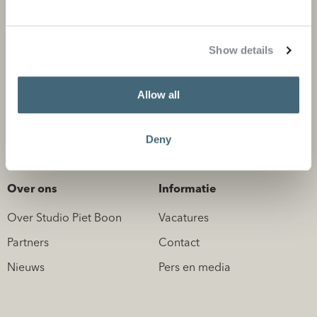
Projecten
Producten en stores
Privé projecten
Product categorieën
Show details
Zakelijke projecten
Flagship stores
Store locator
Allow all
Design Professionals
Deny
Over ons
Informatie
Over Studio Piet Boon
Vacatures
Partners
Contact
Nieuws
Pers en media