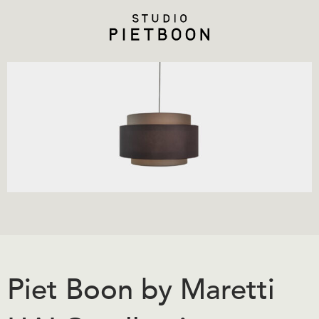
Piet Boon by Maretti