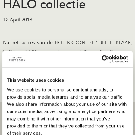
HALO collectie
12 April 2018
Na het succes van de HOT KROON, BEP. JELLE, KLAAR,
LUDE en TRIBE lamp, introduceert Studio Piet Boon een
nieuwe toevoeging aan de Piet Boon by Maretti
lampencollectie: HALO. De HALO is verkrijgbaar als tafel-,
This website uses cookies
vloer- en hanglamp in de ingetogen Studio Piet Boon
We use cookies to personalise content and ads, to
kleurentonen licht en donker.
provide social media features and to analyse our traffic.
We also share information about your use of our site with
our social media, advertising and analytics partners who
may combine it with other information that you’ve
provided to them or that they’ve collected from your use
of their services.