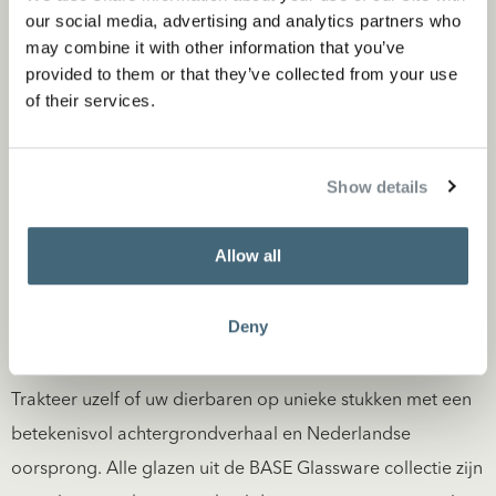
perfecte tafelschikking bij elke gelegenheid. Met hun
our social media, advertising and analytics partners who
strakke, ronde vormen en gladde afwerking stralen de
may combine it with other information that you’ve
provided to them or that they’ve collected from your use
BASE champagneglazen elegantie uit en bieden ze een
of their services.
uitstekende gelegenheid om te genieten van de
komende feestdagen. Perfect voor champagne, of
zelfs een espresso martini. Wat dacht u van een
Show details
smakelijke garnalencocktail? Of beter nog, al het
bovenstaande.
Allow all
Deny
Trakteer uzelf of uw dierbaren op unieke stukken met een
betekenisvol achtergrondverhaal en Nederlandse
oorsprong. Alle glazen uit de BASE Glassware collectie zijn