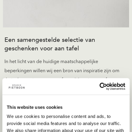
Een samengestelde selectie van
geschenken voor aan tafel
In het licht van de huidige maatschappelijke
beperkingen willen wij een bron van inspiratie zijn om
thuis de mooiste en meest feestelijke winterse sfeer te
creëren. Onze onderscheidende collectie glaswerk
bestaat uit negen verschillende glazen (waaronder vier
This website uses cookies
wijnglazen) die een prachtige aanvulling vormen op
We use cookies to personalise content and ads, to
het design van de BASE servies- en besteklijn van Piet
provide social media features and to analyse our traffic.
Boon by Serax. Samen vormen ze de basis voor de
We also share information about your use of our site with