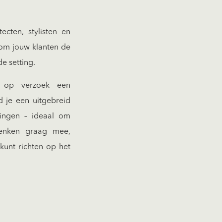
cten, stylisten en
 om jouw klanten de
de setting.
we op verzoek een
d je een uitgebreid
kingen – ideaal om
enken graag mee,
kunt richten op het