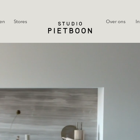
en
Stores
Over ons
In