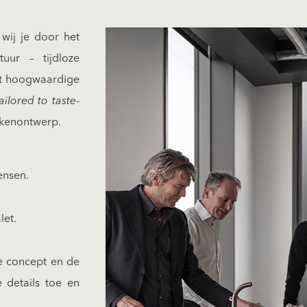
 wij je door het
uur – tijdloze
met hoogwaardige
ailored to taste
-
ukenontwerp.
ensen.
let.
e concept en de
e details toe en