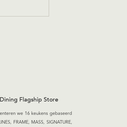
g 14 mei
er en zaterdag 26
agen)
 Dining Flagship Store
esenteren we 16 keukens gebaseerd
 LINES, FRAME, MASS, SIGNATURE,