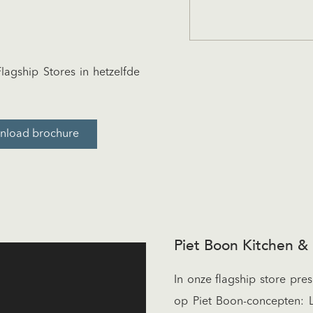
Gesloten op:
Donderda
(Hemelvaartsdag)
lagship Stores in hetzelfde
Vrijdag 25 decemb
december (Kerstd
nload brochure
Piet Boon Kitchen &
In onze flagship store pr
op Piet Boon-concepten: