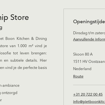
hip Store
Openingstijde
ing
Dinsdag t/m zater
Aanvullende infor
iet Boon Kitchen & Dining
store van 1.000 m² vind je
Zaterdagen zijn v
losofie tot leven brengen:
Skoon 80 A
adviseren u om vo
 en subtiele details. Hier
1511 HV Oostzaan
te maken, zod
en vind je de perfecte basis
Nederland
onverdeelde aan
Route
kunnen garande
on-ambiance
buiten onze reguli
ig ontzorgd
+31 20 722 00 45
is mogelijk op afs
ur
info@pietboonkit