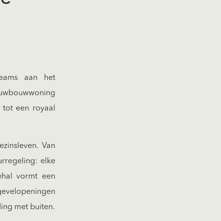
teams aan het
nieuwbouwwoning
 tot een royaal
ezinsleven. Van
rregeling: elke
ehal vormt een
 gevelopeningen
ding met buiten.