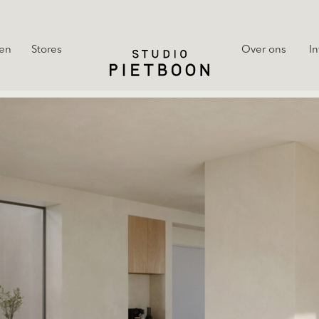
en
Stores
Over ons
In