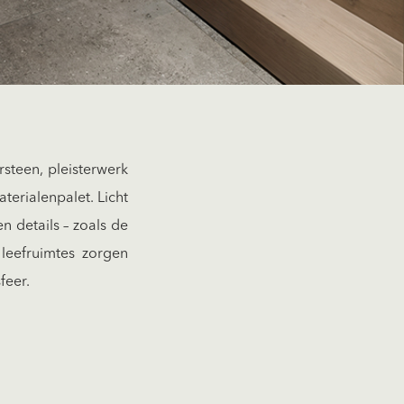
rsteen, pleisterwerk
terialenpalet. Licht
en details – zoals de
leefruimtes zorgen
feer.