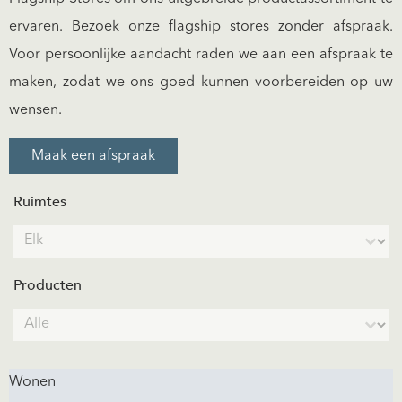
ervaren. Bezoek onze flagship stores zonder afspraak.
Voor persoonlijke aandacht raden we aan een afspraak te
maken, zodat we ons goed kunnen voorbereiden op uw
wensen.
Maak een afspraak
Ruimtes
Spaces
Select content
Producten
Products
Select content
Wonen