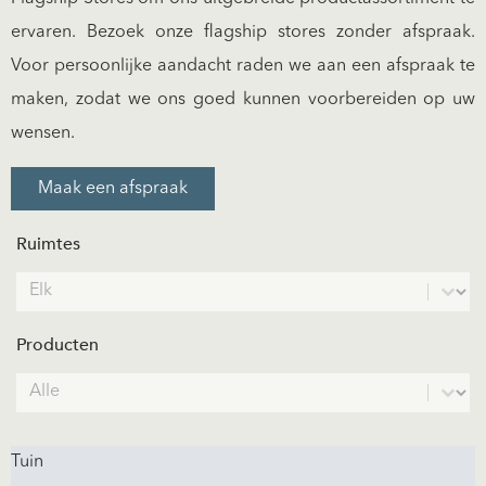
ervaren. Bezoek onze flagship stores zonder afspraak.
Voor persoonlijke aandacht raden we aan een afspraak te
maken, zodat we ons goed kunnen voorbereiden op uw
wensen.
Maak een afspraak
Ruimtes
Spaces
Select content
Producten
Products
Select content
Tuin