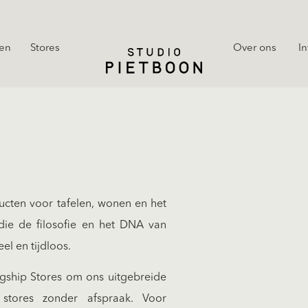
en
Stores
Over ons
In
cten voor tafelen, wonen en het
ie de filosofie en het DNA van
eel en tijdloos.
agship Stores om ons uitgebreide
 stores zonder afspraak. Voor