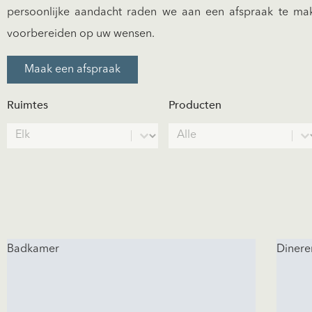
persoonlijke aandacht raden we aan een afspraak te m
voorbereiden op uw wensen.
Maak een afspraak
Ruimtes
Producten
Spaces
Products
Select content
Select content
Badkamer
Dinere