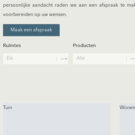
persoonlijke aandacht raden we aan een afspraak te m
voorbereiden op uw wensen.
Maak een afspraak
Ruimtes
Producten
Spaces
Products
Select content
Select content
Tuin
Wone