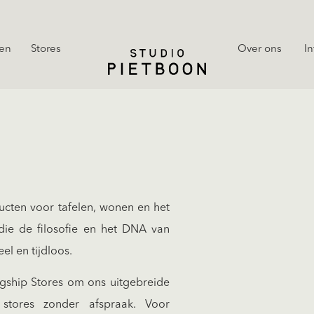
en
Stores
Over ons
In
cten voor tafelen, wonen en het
ie de filosofie en het DNA van
eel en tijdloos.
agship Stores om ons uitgebreide
 stores zonder afspraak. Voor