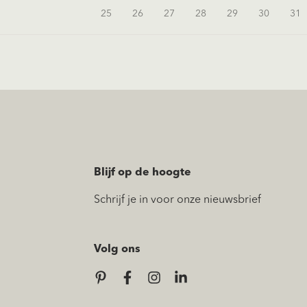
25
26
27
28
29
30
31
Blijf op de hoogte
Schrijf je in voor onze nieuwsbrief
Volg ons