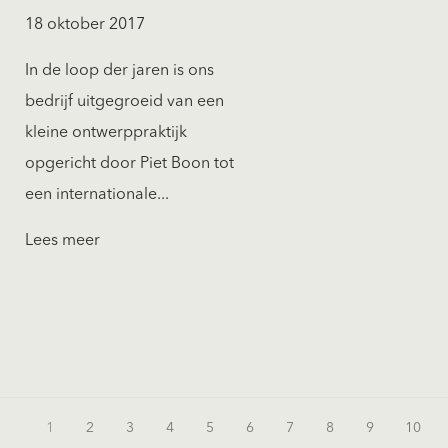
18 oktober 2017
In de loop der jaren is ons
bedrijf uitgegroeid van een
kleine ontwerppraktijk
opgericht door Piet Boon tot
een internationale...
Lees meer
1
2
3
4
5
6
7
8
9
10