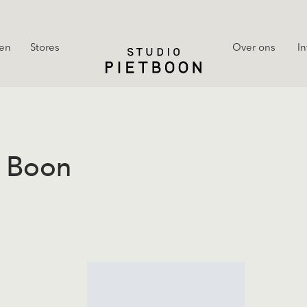
en
Stores
Over ons
In
t Boon